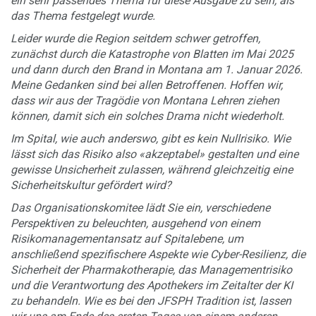
ein sehr passendes Thema für diese Ausgabe zu sein, als
das Thema festgelegt wurde.
Leider wurde die Region seitdem schwer getroffen,
zunächst durch die Katastrophe von Blatten im Mai 2025
und dann durch den Brand in Montana am 1. Januar 2026.
Meine Gedanken sind bei allen Betroffenen. Hoffen wir,
dass wir aus der Tragödie von Montana Lehren ziehen
können, damit sich ein solches Drama nicht wiederholt.
Im Spital, wie auch anderswo, gibt es kein Nullrisiko. Wie
lässt sich das Risiko also «akzeptabel» gestalten und eine
gewisse Unsicherheit zulassen, während gleichzeitig eine
Sicherheitskultur gefördert wird?
Das Organisationskomitee lädt Sie ein, verschiedene
Perspektiven zu beleuchten, ausgehend von einem
Risikomanagementansatz auf Spitalebene, um
anschließend spezifischere Aspekte wie Cyber-Resilienz, die
Sicherheit der Pharmakotherapie, das Managementrisiko
und die Verantwortung des Apothekers im Zeitalter der KI
zu behandeln. Wie es bei den JFSPH Tradition ist, lassen