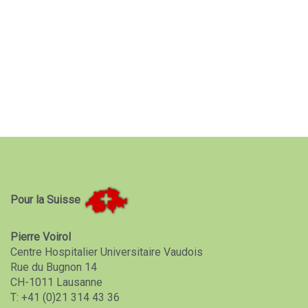
Pour la Suisse
Pierre Voirol
Centre Hospitalier Universitaire Vaudois
Rue du Bugnon 14
CH-1011 Lausanne
T: +41 (0)21 314 43 36