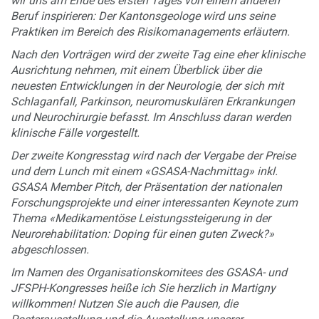
wir uns am Ende des ersten Tages von einem anderen
Beruf inspirieren: Der Kantonsgeologe wird uns seine
Praktiken im Bereich des Risikomanagements erläutern.
Nach den Vorträgen wird der zweite Tag eine eher klinische
Ausrichtung nehmen, mit einem Überblick über die
neuesten Entwicklungen in der Neurologie, der sich mit
Schlaganfall, Parkinson, neuromuskulären Erkrankungen
und Neurochirurgie befasst. Im Anschluss daran werden
klinische Fälle vorgestellt.
Der zweite Kongresstag wird nach der Vergabe der Preise
und dem Lunch mit einem «GSASA-Nachmittag» inkl.
GSASA Member Pitch, der Präsentation der nationalen
Forschungsprojekte und einer interessanten Keynote zum
Thema «Medikamentöse Leistungssteigerung in der
Neurorehabilitation: Doping für einen guten Zweck?»
abgeschlossen.
Im Namen des Organisationskomitees des GSASA- und
JFSPH-Kongresses heiße ich Sie herzlich in Martigny
willkommen! Nutzen Sie auch die Pausen, die