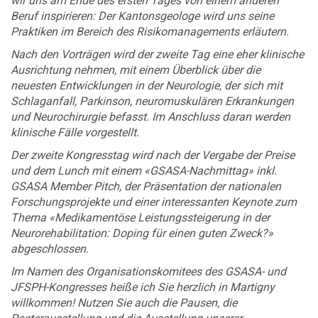
wir uns am Ende des ersten Tages von einem anderen
Beruf inspirieren: Der Kantonsgeologe wird uns seine
Praktiken im Bereich des Risikomanagements erläutern.
Nach den Vorträgen wird der zweite Tag eine eher klinische
Ausrichtung nehmen, mit einem Überblick über die
neuesten Entwicklungen in der Neurologie, der sich mit
Schlaganfall, Parkinson, neuromuskulären Erkrankungen
und Neurochirurgie befasst. Im Anschluss daran werden
klinische Fälle vorgestellt.
Der zweite Kongresstag wird nach der Vergabe der Preise
und dem Lunch mit einem «GSASA-Nachmittag» inkl.
GSASA Member Pitch, der Präsentation der nationalen
Forschungsprojekte und einer interessanten Keynote zum
Thema «Medikamentöse Leistungssteigerung in der
Neurorehabilitation: Doping für einen guten Zweck?»
abgeschlossen.
Im Namen des Organisationskomitees des GSASA- und
JFSPH-Kongresses heiße ich Sie herzlich in Martigny
willkommen! Nutzen Sie auch die Pausen, die