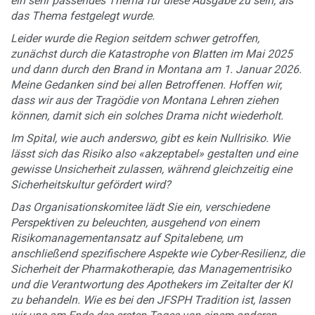
ein sehr passendes Thema für diese Ausgabe zu sein, als
das Thema festgelegt wurde.
Leider wurde die Region seitdem schwer getroffen,
zunächst durch die Katastrophe von Blatten im Mai 2025
und dann durch den Brand in Montana am 1. Januar 2026.
Meine Gedanken sind bei allen Betroffenen. Hoffen wir,
dass wir aus der Tragödie von Montana Lehren ziehen
können, damit sich ein solches Drama nicht wiederholt.
Im Spital, wie auch anderswo, gibt es kein Nullrisiko. Wie
lässt sich das Risiko also «akzeptabel» gestalten und eine
gewisse Unsicherheit zulassen, während gleichzeitig eine
Sicherheitskultur gefördert wird?
Das Organisationskomitee lädt Sie ein, verschiedene
Perspektiven zu beleuchten, ausgehend von einem
Risikomanagementansatz auf Spitalebene, um
anschließend spezifischere Aspekte wie Cyber-Resilienz, die
Sicherheit der Pharmakotherapie, das Managementrisiko
und die Verantwortung des Apothekers im Zeitalter der KI
zu behandeln. Wie es bei den JFSPH Tradition ist, lassen