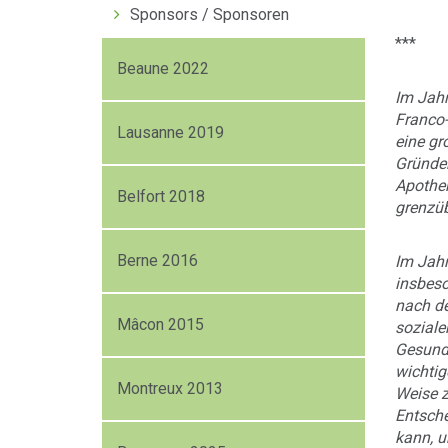
Sponsors / Sponsoren
***
Beaune 2022
Im Jahr
Franco-
Lausanne 2019
eine gr
Gründer
Apothek
Belfort 2018
grenzüb
Berne 2016
Im Jahr
insbeso
nach de
Mâcon 2015
soziale
Gesundh
wichtig
Montreux 2013
Weise z
Entsche
kann, u