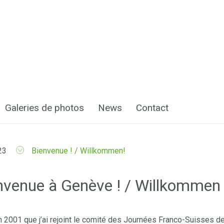
Galeries de photos
News
Contact
23
Bienvenue ! / Willkommen!
nvenue à Genève ! / Willkommen 
n 2001 que j’ai rejoint le comité des Journées Franco-Suisses d