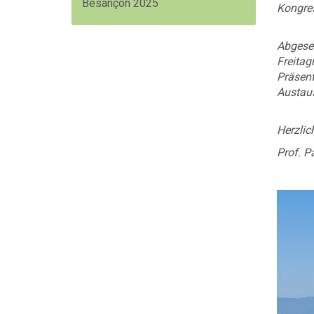
Besançon 2025
Kongres
Abgeseh
Freitag
Präsent
Austau
Herzlic
Prof. P