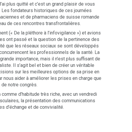
ai plus quitté et c’est un grand plaisir de vous
rd. Les fondateurs historiques de ces journées
armaciennes et de pharmaciens de suisse romande
au de ces rencontres transfrontalières.
t (« De la pléthore à l’infovigilance ») et avions
s ont passé et la question de la pertinence des
alité que les réseaux sociaux se sont développés
concurrencent les professionnels de la santé. La
 grande importance, mais il n’est plus suffisant de
ste. Il s’agit bel et bien de créer un véritable
écisions sur les meilleures options de sa prise en
r nous aider à améliorer les prises en charge que
 de notre congrès.
 comme d’habitude très riche, avec un vendredi
culaires, la présentation des communications
es d’échange et de convivialité.