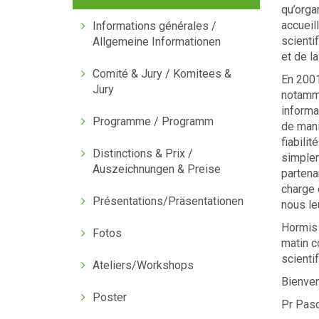
qu’orga
accueil
Informations générales /
scienti
Allgemeine Informationen
et de l
Comité & Jury / Komitees &
En 2001
Jury
notamme
informa
Programme / Programm
de mani
fiabili
Distinctions & Prix /
simplem
Auszeichnungen & Preise
partena
charge 
Présentations/Präsentationen
nous le
Hormis 
Fotos
matin c
scienti
Ateliers/Workshops
Bienven
Poster
Pr Pas