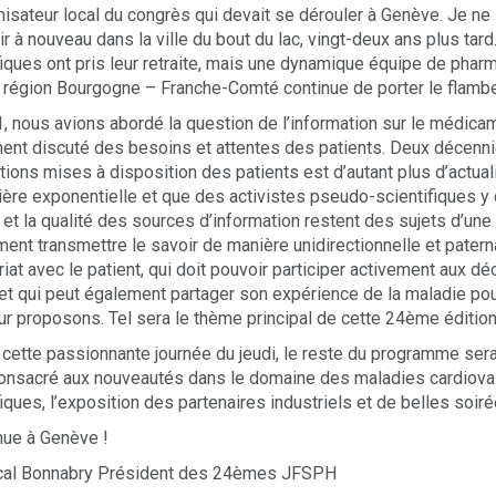
nisateur local du congrès qui devait se dérouler à Genève. Je ne l’
lir à nouveau dans la ville du bout du lac, vingt-deux ans plus ta
fiques ont pris leur retraite, mais une dynamique équipe de ph
a région Bourgogne – Franche-Comté continue de porter le flambe
, nous avions abordé la question de l’information sur le médicamen
nt discuté des besoins et attentes des patients. Deux décennie
tions mises à disposition des patients est d’autant plus d’actu
ère exponentielle et que des activistes pseudo-scientifiques y 
té et la qualité des sources d’information restent des sujets d’une
ent transmettre le savoir de manière unidirectionnelle et paternali
riat avec le patient, qui doit pouvoir participer activement aux d
et qui peut également partager son expérience de la maladie pou
ur proposons. Tel sera le thème principal de cette 24ème édition
cette passionnante journée du jeudi, le reste du programme sera
onsacré aux nouveautés dans le domaine des maladies cardiovas
fiques, l’exposition des partenaires industriels et de belles soiré
ue à Genève !
cal Bonnabry Président des 24èmes JFSPH