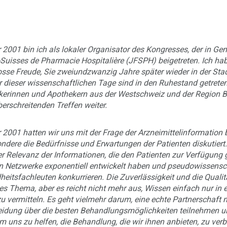
 2001 bin ich als lokaler Organisator des Kongresses, der in Gen
Suisses de Pharmacie Hospitalière (JFSPH) beigetreten. Ich habe
osse Freude, Sie zweiundzwanzig Jahre später wieder in der Sta
 dieser wissenschaftlichen Tage sind in den Ruhestand getret
erinnen und Apothekern aus der Westschweiz und der Region Bur
erschreitenden Treffen weiter.
 2001 hatten wir uns mit der Frage der Arzneimittelinformation be
ndere die Bedürfnisse und Erwartungen der Patienten diskutiert
r Relevanz der Informationen, die den Patienten zur Verfügung ges
n Netzwerke exponentiell entwickelt haben und pseudowissenscha
eitsfachleuten konkurrieren. Die Zuverlässigkeit und die Qualit
es Thema, aber es reicht nicht mehr aus, Wissen einfach nur in e
u vermitteln. Es geht vielmehr darum, eine echte Partnerschaft 
idung über die besten Behandlungsmöglichkeiten teilnehmen und
m uns zu helfen, die Behandlung, die wir ihnen anbieten, zu ver